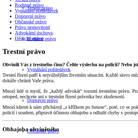
Rodinné právo
Trestní právo
Vymáhání pohledávek
Dopravní právo
Občanské právo
Právo nemovitostí
Advokátní úschova
Dědické právo
Rodinné právo
Trestní právo
Obvinili Vás z trestného činu? Čelíte výslechu na policii? Nebo 
Vymáhání pohledávek
Trestní řízení patří k nejvážnějším životním situacím. Každé slovo m
dokáže chránit Vaše práva.
Mnozí lidé si myslí, že „každý advokát“ rozumí trestnímu právu. Pra
ortoped, nechcete ani v trestním řízení právníka bez zkušeností.
Dopravní právo
Mnozí klienti k nám přicházejí „s křížkem po funuse“, poté, co se poku
policií i soudem, připravit účinnou obhajobu a odhalit chyby v postu
Obhajoba obviněného
Občanské právo