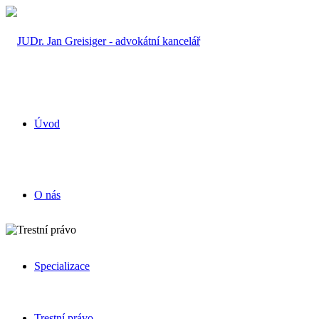
Úvod
O nás
Specializace
Trestní právo