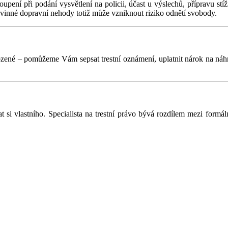
oupení při podání vysvětlení na policii, účast u výslechů, přípravu st
nevinné dopravní nehody totiž může vzniknout riziko odnětí svobody.
ozené – pomůžeme Vám sepsat trestní oznámení, uplatnit nárok na náhr
t si vlastního. Specialista na trestní právo bývá rozdílem mezi form