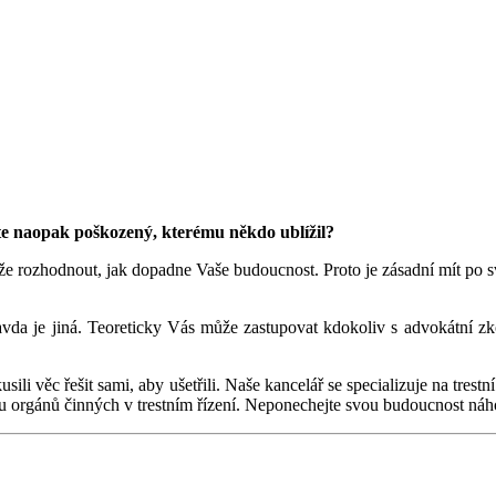
jste naopak poškozený, kterému někdo ublížil?
ůže rozhodnout, jak dopadne Vaše budoucnost. Proto je zásadní mít po 
vda je jiná. Teoreticky Vás může zastupovat kdokoliv s advokátní zko
sili věc řešit sami, aby ušetřili. Naše kancelář se specializuje na tres
pu orgánů činných v trestním řízení. Neponechejte svou budoucnost náho