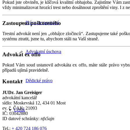
Pokud jste obviněn, je klíčová kvalitní obhajoba. Zajistíme Vám zast
vždy minimalizovat hrozící trest nebo dosáhnout zproštění viny. I z 
Zastoupení poškozeného
Právo nemovitostí
Trestní advokát není jen „obhájce zločinců“. Zastupujeme také pošk
systému ztratit, jsme tu, abychom stáli na Vaší straně.
Advokatní úschova
Advokát ex offo
Pokud Vám soud ustanovil advokáta ex offo, máte stále právo vybra
případů ujímá pravidelně.
Dědické právo
Kontakt
JUDr. Jan Greisiger
advokátní kancelář
sídlo: Moskevská 12, 434 01 Most
ev. č. ČAK: 21093
Ceník
IČ: 03042880
ID datové schránky:
nfx5ajn
Tel.:
+ 420 724 186 076