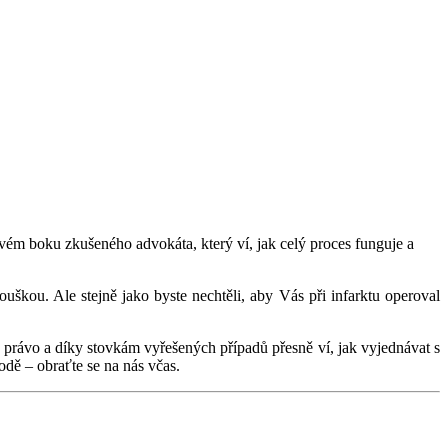
svém boku zkušeného advokáta, který ví, jak celý proces funguje a
uškou. Ale stejně jako byste nechtěli, aby Vás při infarktu operoval
tní právo a díky stovkám vyřešených případů přesně ví, jak vyjednávat s
dě – obraťte se na nás včas.